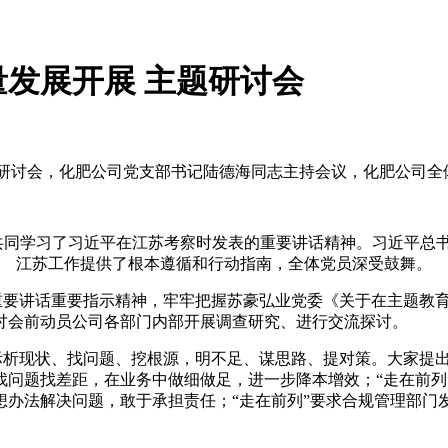
发展开展 主题研讨会
题研讨会，化肥公司党支部书记陆德海同志主持会议，化肥公司全
员共同学习了习近平在江苏考察时发表的重要讲话精神。习近平总
江苏工作提供了根本遵循和行动指南，全体党员深受鼓舞。
重要讲话重要指示精神，牢牢把握苏豪弘业党委《关于在主题教
讨会前动员公司各部门内部开展调查研究、进行交流探讨。
际析现状、找问题、挖根源，明不足、谋思路、提对策。大家提
找问题找差距，在业务中做细做足，进一步降本增效；“走在前列
办法解决问题，敢于承担责任；“走在前列”要求合规管理部门