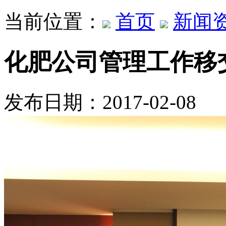
当前位置：
首页
新闻
化肥公司管理工作移
发布日期：2017-02-08