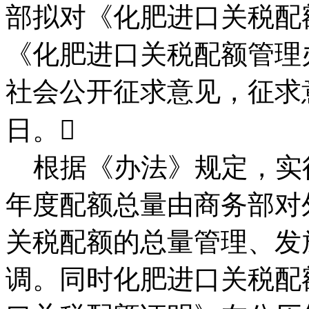
部拟对《化肥进口关税配
《化肥进口关税配额管理
社会公开征求意见，征求意
日。
根据《办法》规定，实
年度配额总量由商务部对
关税配额的总量管理、发
调。同时化肥进口关税配